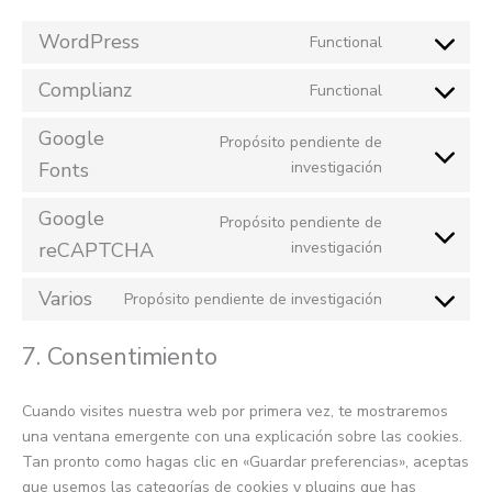
WordPress
Functional
Consent
to
Complianz
Functional
service
Consent
wordpress
to
Google
Propósito pendiente de
service
Consent
complianz
Fonts
investigación
to
service
Google
Propósito pendiente de
google-
Consent
reCAPTCHA
investigación
fonts
to
service
Varios
Propósito pendiente de investigación
Consent
google-
to
recaptcha
7. Consentimiento
service
varios
Cuando visites nuestra web por primera vez, te mostraremos
una ventana emergente con una explicación sobre las cookies.
Tan pronto como hagas clic en «Guardar preferencias», aceptas
que usemos las categorías de cookies y plugins que has